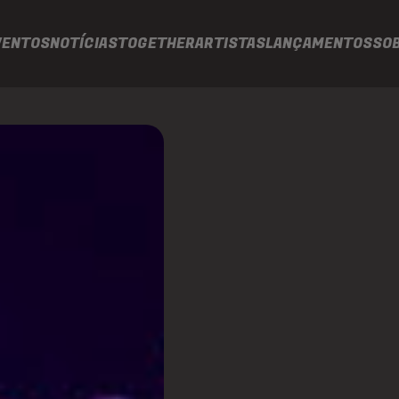
VENTOS
NOTÍCIAS
TOGETHER
ARTISTAS
LANÇAMENTOS
SO