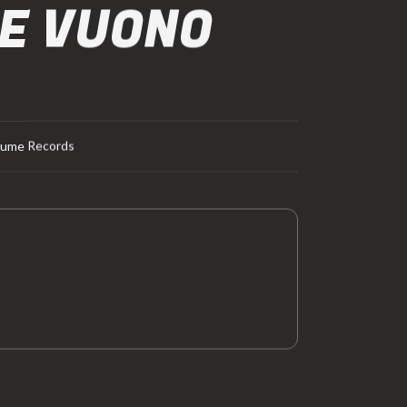
DE VUONO
rdume Records