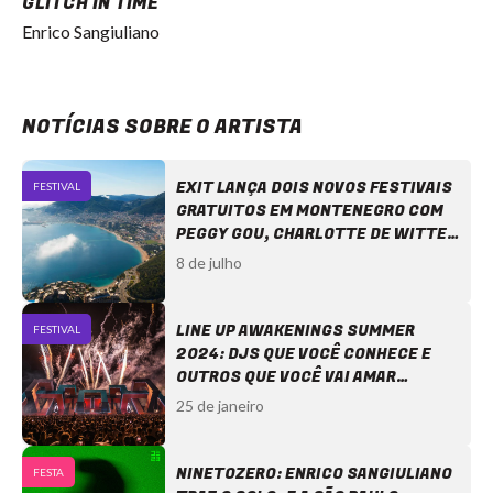
GLITCH IN TIME
Enrico Sangiuliano
NOTÍCIAS SOBRE O ARTISTA
EXIT LANÇA DOIS NOVOS FESTIVAIS
FESTIVAL
GRATUITOS EM MONTENEGRO COM
PEGGY GOU, CHARLOTTE DE WITTE,
JAMIE JONES E MAIS.
8 de julho
LINE UP AWAKENINGS SUMMER
FESTIVAL
2024: DJS QUE VOCÊ CONHECE E
OUTROS QUE VOCÊ VAI AMAR
CONHECER
25 de janeiro
NINETOZERO: ENRICO SANGIULIANO
FESTA