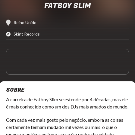
FATBOY SLIM
Reino Unido
Skint Records
SOBRE
A carreira de Fatboy Slim se estende por 4 décadas, mas ele
é mais conhecido como um dos DJs mais amados do mundo.
Com cada vez mais gosto pelo negócio, embora as coisas
certamente tenham mudado mil vezes ou mais, o que o
move e mantém seu fogo aceso é o poder da unidade