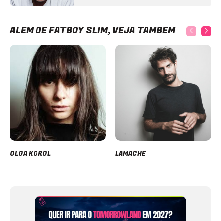
ALÉM DE FATBOY SLIM, VEJA TAMBÉM
OLGA KOROL
LAMACHE
Item
1
of
12