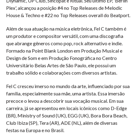
Diynamic, UP Club, Sincopat e Ritual. Seu último EP, 'Berlin
Plex', alcançou a posição #4 no Top Releases de Melodic
House & Techno e #22 no Top Releases overall do Beatport.
Além de sua atuação na música eletrônica, Fel C também é
um produtor e compositor versátil, com uma discografia
que abrange gêneros como pop, rock alternativo e indie.
Formado na Point Blank London em Produção Musical e
Design de Som e em Produção Fonográfica no Centro
Universitário Belas Artes de São Paulo, ele possui um
trabalho sólido e colaborações com diversos artistas.
Fel C cresceu imerso no mundo da arte, influenciado por sua
família, especialmente sua mãe, uma artista. Essa imersão
precoce o levou a descobrir sua vocação musical. Em sua
carreira, já se apresentou em locais icônicos como D-Edge
(BR), Ministry of Sound (UK), EGG (UK), Bora Bora Beach,
Club Ibiza (SP), Tera (AR), ADE (NL), além de diversas
festas na Europa e no Brasil.