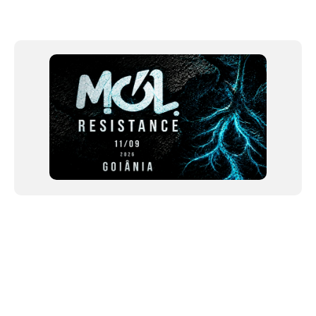
Item
1
of
12