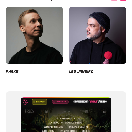
PHAXE
LEO JANEIRO
Item
1
of
12