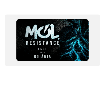
Item
1
of
12