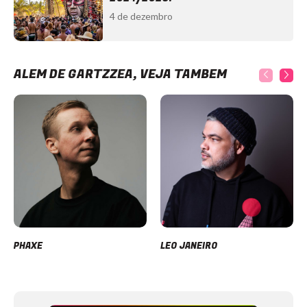
4 de dezembro
ALÉM DE GARTZZEA, VEJA TAMBÉM
PHAXE
LEO JANEIRO
Item
1
of
12