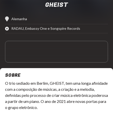
GHEIST
Alemanha
RADAU, Embassy One e Songspire Records
SOBRE
O trio sediado em Berlim, GHEIST, tem uma longa afinidade
com a composição de músicas, a criação e a melodia,
definidas pelo processo de criar música eletrônica poderosa
a partir de um piano. O ano de 2021 abre novas portas para
o grupo eletrônico.