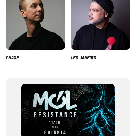
PHAXE
LEO JANEIRO
Item
1
of
12