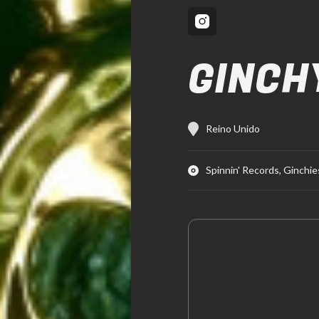
GINCH
Reino Unido
Spinnin' Records, Ginch