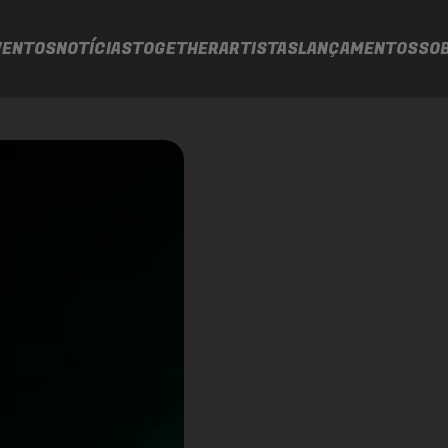
VENTOS
NOTÍCIAS
TOGETHER
ARTISTAS
LANÇAMENTOS
SO