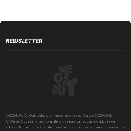
NEWSLETTER
©2024 We Go Out, todos os direitos reservados. Versao 20250603.
O We Go Out e um site informativo, que publica
noticias
, novidades de
artistas
,
lancamentos
e faz divulgacao de
eventos
periodicamente atraves da