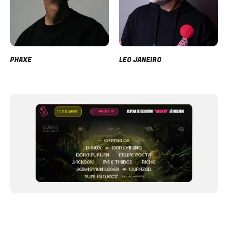
PHAXE
LEO JANEIRO
Item
1
of
12