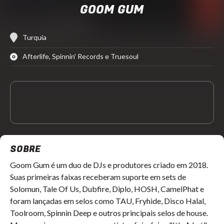
GOOM GUM
Turquia
Afterlife, Spinnin' Records e Truesoul
SOBRE
Goom Gum é um duo de DJs e produtores criado em 2018. 
Suas primeiras faixas receberam suporte em sets de 
Solomun, Tale Of Us, Dubfire, Diplo, HOSH, CamelPhat e 
foram lançadas em selos como TAU, Fryhide, Disco Halal, 
Toolroom, Spinnin Deep e outros principais selos de house. 