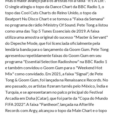
Mas o maior avanço para os artistas foi a faixa "It's A Lot". 
O single atingiu o topo da Dance Chart da BBC Radio 1, o 
topo das Cool Cuts Charts do Reino Unido, o topo da 
Beatport Nu Disco Chart e se tornou a "Faixa da Semana" 
no programa de rádio Ministry Of Sound. Pete Tong a listou 
como uma das Top 5 Tunes Essenciais de 2019. A faixa 
utiliza uma amostra original do sucesso "Master & Servant" 
do Depeche Mode, que foi licenciada oficialmente pela 
lendária banda para o lançamento da Goom Gum. Pete Tong 
apresentou repetidamente faixas do Goom Gum em seu 
programa "Essential Selection Radioshow" na BBC Radio 1 
e também convidou o Goom Gum para o "Weekend Hot 
Mix" como convidado. Em 2021, a faixa "Signal", de Pete 
Tong & Goom Gum, foi lançada na Renaissance Records. No 
ano passado, os artistas fizeram turnês pelo México, Índia e 
Turquia, e se apresentaram no palco principal do Festival 
Arcadia em Doha (Catar), que foi parte da "Copa do Mundo 
FIFA 2022". A faixa "Pantheon", lançada na Afterlife 
Records com Argy, alcançou o topo da Main Chart e o topo 