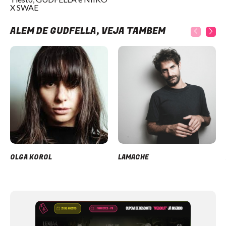
X SWAE
ALÉM DE GUDFELLA, VEJA TAMBÉM
OLGA KOROL
LAMACHE
Item
1
of
12