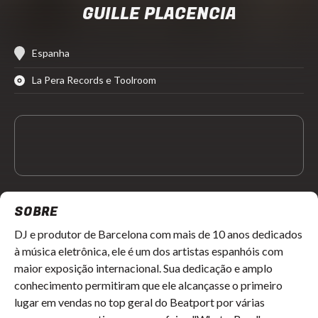
GUILLE PLACENCIA
Espanha
La Pera Records e Toolroom
SOBRE
DJ e produtor de Barcelona com mais de 10 anos dedicados
à música eletrônica, ele é um dos artistas espanhóis com
maior exposição internacional. Sua dedicação e amplo
conhecimento permitiram que ele alcançasse o primeiro
lugar em vendas no top geral do Beatport por várias