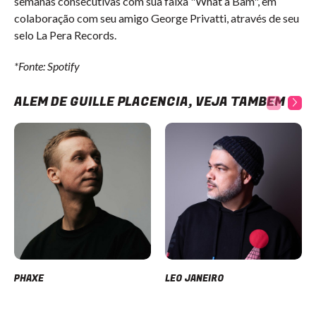
semanas consecutivas com sua faixa "What a Bam", em
colaboração com seu amigo George Privatti, através de seu
selo La Pera Records.
*Fonte: Spotify
ALÉM DE GUILLE PLACENCIA, VEJA TAMBÉM
PHAXE
LEO JANEIRO
Item
1
of