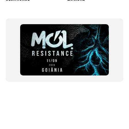
Item
1
of
12