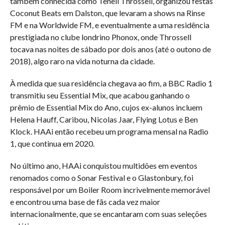
também conhecida como Teneil Throssell, organizou festas
Coconut Beats em Dalston, que levaram a shows na Rinse
FM e na Worldwide FM, e eventualmente a uma residência
prestigiada no clube londrino Phonox, onde Throssell
tocava nas noites de sábado por dois anos (até o outono de
2018), algo raro na vida noturna da cidade.
À medida que sua residência chegava ao fim, a BBC Radio 1
transmitiu seu Essential Mix, que acabou ganhando o
prêmio de Essential Mix do Ano, cujos ex-alunos incluem
Helena Hauff, Caribou, Nicolas Jaar, Flying Lotus e Ben
Klock. HAAi então recebeu um programa mensal na Radio
1, que continua em 2020.
No último ano, HAAi conquistou multidões em eventos
renomados como o Sonar Festival e o Glastonbury, foi
responsável por um Boiler Room incrivelmente memorável
e encontrou uma base de fãs cada vez maior
internacionalmente, que se encantaram com suas seleções