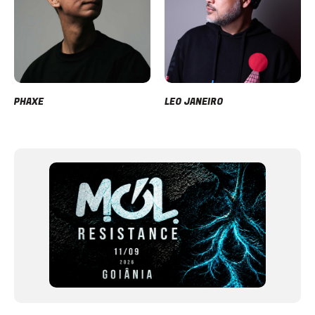
PHAXE
LEO JANEIRO
Item
1
of
12