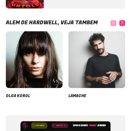
ALÉM DE HARDWELL, VEJA TAMBÉM
OLGA KOROL
LAMACHE
Item
1
of
12