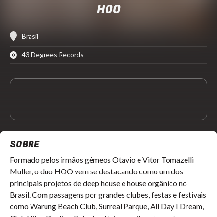
HOO
Brasil
43 Degrees Records
SOBRE
Formado pelos irmãos gêmeos Otavio e Vitor Tomazelli
Muller, o duo HOO vem se destacando como um dos
principais projetos de deep house e house orgânico no
Brasil. Com passagens por grandes clubes, festas e festivais
como Warung Beach Club, Surreal Parque, All Day I Dream,