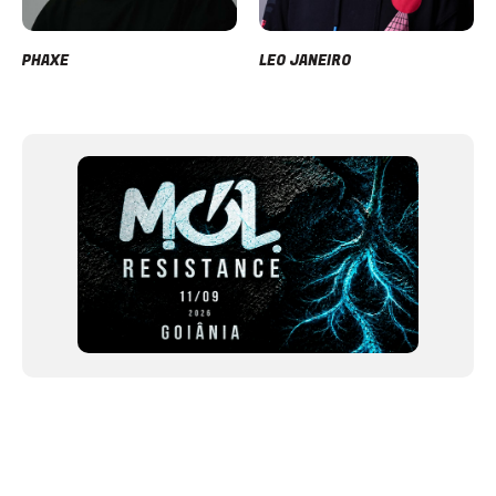
PHAXE
LEO JANEIRO
Item
1
of
12