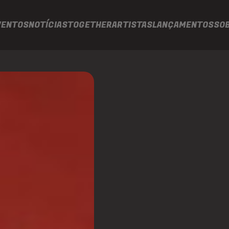
VENTOS
NOTÍCIAS
TOGETHER
ARTISTAS
LANÇAMENTOS
SO