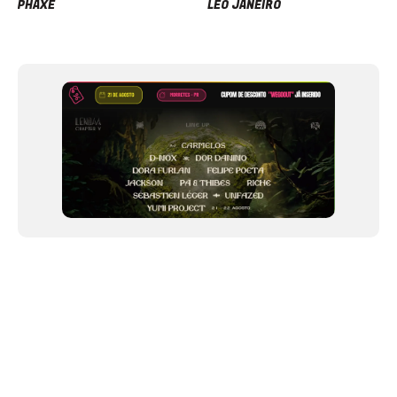
PHAXE
LEO JANEIRO
Item
1
of
12