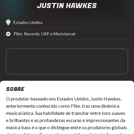
JUSTIN HAWKES
Estados Unidos
Pilot. Records, UKF e Monstercat
SOBRE
O produtor baseado nos Estados Unidos, Justin Hawkes,
anteriormente conhecido como Flite, traz uma dinâmica
musical única. Sua habilidade de transitar entre tons suaves
e brilhantes e as profundezas escuras e impressionantes da
música bass é o que o distingue entre os produtores globais