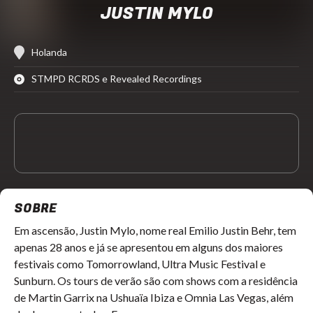
JUSTIN MYLO
Holanda
STMPD RCRDS e Revealed Recordings
SOBRE
Em ascensão, Justin Mylo, nome real Emilio Justin Behr, tem
apenas 28 anos e já se apresentou em alguns dos maiores
festivais como Tomorrowland, Ultra Music Festival e
Sunburn. Os tours de verão são com shows com a residência
de Martin Garrix na Ushuaïa Ibiza e Omnia Las Vegas, além