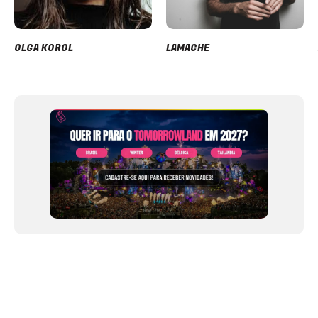
OLGA KOROL
LAMACHE
Item
1
of
12