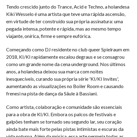
Tendo crescido junto do Trance, Acid e Techno, a holandesa 
Kiki Wesselo é uma artista que teve uma rápida ascensão, 
em virtude de ter construído sua própria assinatura: uma 
pegada intensa, potente e rápida, mas ao mesmo tempo 
viajante, onírica, firme e sempre eufórica.
Começando como DJ residente no club queer Spielraum em 
2018, KI/KI rapidamente escalou degraus e se consagrou 
como um grande nome da cena underground. Nos últimos 
anos, a holandesa deixou sua marca com noites 
inesquecíveis, curando sua própria série 'KI/KI Invites', 
aumentando as visualizações no Boiler Room e causando 
frenesi na pista de dança da Säule à Bassiani.
Como artista, colaboração e comunidade são essenciais 
para a obra de KI/KI. Embora os palcos de festivais e 
galpões tenham se tornado seu segundo lar, seu coração 
ainda bate mais forte pelas pistas intimistas e escuras da 
vida noturna. Além da música, essa arte permeia todas as 