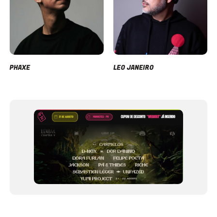
PHAXE
LEO JANEIRO
Item
1
of
12