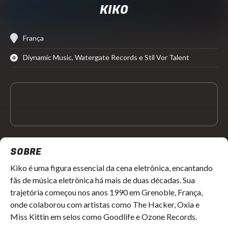
KIKO
França
Diynamic Music, Watergate Records e Stil Vor Talent
SOBRE
Kiko é uma figura essencial da cena eletrônica, encantando
fãs de música eletrônica há mais de duas décadas. Sua
trajetória começou nos anos 1990 em Grenoble, França,
onde colaborou com artistas como The Hacker, Oxia e
Miss Kittin em selos como Goodlife e Ozone Records.