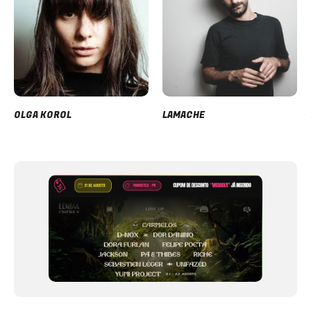
OLGA KOROL
LAMACHE
Item
1
of
12