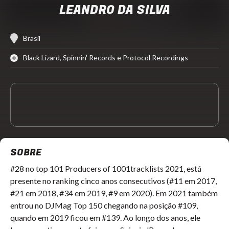
LEANDRO DA SILVA
Brasil
Black Lizard, Spinnin' Records e Protocol Recordings
SOBRE
#28 no top 101 Producers of 1001tracklists 2021, está
presente no ranking cinco anos consecutivos (#11 em 2017,
#21 em 2018, #34 em 2019, #9 em 2020). Em 2021 também
entrou no DJMag Top 150 chegando na posição #109,
quando em 2019 ficou em #139. Ao longo dos anos, ele