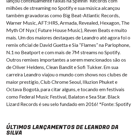
lançou continuamente faixas na Spinnin 'Records com
milhões de streaming no Spotify e sua música alcançou
também gravadoras como Big Beat-Atlantic Records,
Warner Music, AFT:HRS, Armada, Revealed, Hexagon, The
Myth Of Nyx ( Future House Music), Reven Beats e muito
mais. Um dos maiores destaques de Leandro até agora foi o
remix oficial de David Guetta e Sia “Flames” na Parlophone,
N.1 no Beatport e com mais de 7M streams no Spotify.
Outros remixes importantes a serem mencionados são os
de Oliver Heldens, Clean Bandit e Sofi Tukker. Em sua
carreira Leandro viajou o mundo com shows nos clubes de
maior prestígio, Club Chrome Seoul, Illuzion Phuket e
Octava Bogotà, para citar alguns, e tocando em festivais
como Federal Music Festival, Balaton e Sea Star. Black
Lizard Records é seu selo fundado em 2016! *Fonte: Spotify
ÚLTIMOS LANÇAMENTOS DE LEANDRO DA
SILVA