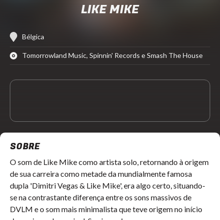
LIKE MIKE
Bélgica
Tomorrowland Music, Spinnin' Records e Smash The House
SOBRE
O som de Like Mike como artista solo, retornando à origem
de sua carreira como metade da mundialmente famosa
dupla 'Dimitri Vegas & Like Mike', era algo certo, situando-
se na contrastante diferença entre os sons massivos de
DVLM e o som mais minimalista que teve origem no início