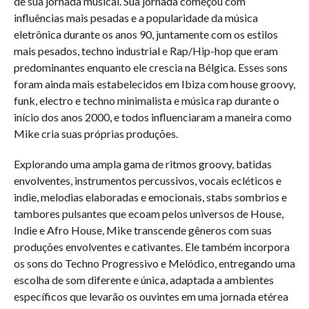
de sua jornada musical. Sua jornada começou com
influências mais pesadas e a popularidade da música
eletrônica durante os anos 90, juntamente com os estilos
mais pesados, techno industrial e Rap/Hip-hop que eram
predominantes enquanto ele crescia na Bélgica. Esses sons
foram ainda mais estabelecidos em Ibiza com house groovy,
funk, electro e techno minimalista e música rap durante o
início dos anos 2000, e todos influenciaram a maneira como
Mike cria suas próprias produções.
Explorando uma ampla gama de ritmos groovy, batidas
envolventes, instrumentos percussivos, vocais ecléticos e
indie, melodias elaboradas e emocionais, stabs sombrios e
tambores pulsantes que ecoam pelos universos de House,
Indie e Afro House, Mike transcende gêneros com suas
produções envolventes e cativantes. Ele também incorpora
os sons do Techno Progressivo e Melódico, entregando uma
escolha de som diferente e única, adaptada a ambientes
específicos que levarão os ouvintes em uma jornada etérea