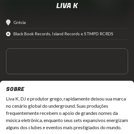
LIVA K
Grécia
Black Book Records, Island Records e STMPD RCRDS
SOBRE
Liva K, DJ e produtor grego, rapidamente deixou sua marca
no cenário global do underground. Suas produções
frequentemente recebem o apoio de grandes nomes da
música eletrônica, enquanto seus sets expansivos energizam
alguns dos clubes e eventos mais prestigiados do mundo.