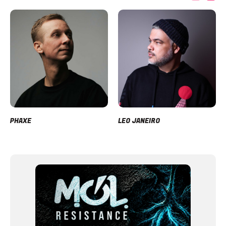
PHAXE
LEO JANEIRO
Item
1
of
12