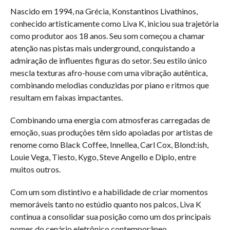
Nascido em 1994, na Grécia, Konstantinos Livathinos,
conhecido artisticamente como Liva K, iniciou sua trajetória
como produtor aos 18 anos. Seu som começou a chamar
atenção nas pistas mais underground, conquistando a
admiração de influentes figuras do setor. Seu estilo único
mescla texturas afro-house com uma vibração autêntica,
combinando melodias conduzidas por piano e ritmos que
resultam em faixas impactantes.
Combinando uma energia com atmosferas carregadas de
emoção, suas produções têm sido apoiadas por artistas de
renome como Black Coffee, Innellea, Carl Cox, Blond:ish,
Louie Vega, Tiesto, Kygo, Steve Angello e Diplo, entre
muitos outros.
Com um som distintivo e a habilidade de criar momentos
memoráveis tanto no estúdio quanto nos palcos, Liva K
continua a consolidar sua posição como um dos principais
nomes do cenário eletrônico contemporâneo.