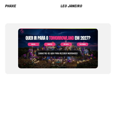
PHAXE
LEO JANEIRO
Item
1
of
12