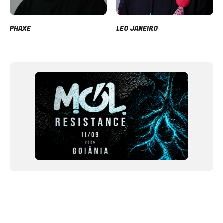
PHAXE
LEO JANEIRO
Item
1
of
12