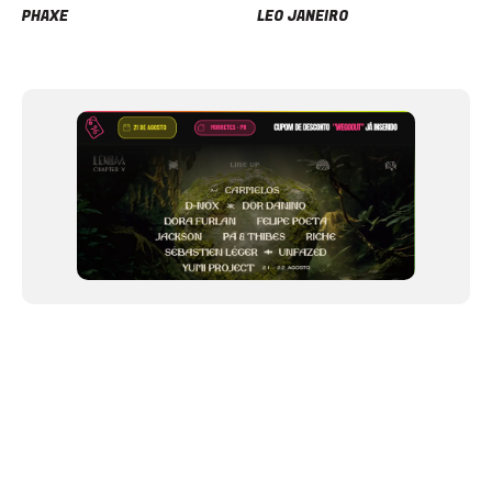
PHAXE
LEO JANEIRO
Item
1
of
12