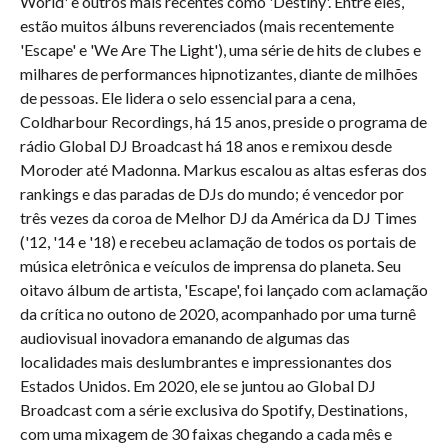
World' e outros mais recentes como 'Destiny'. Entre eles,
estão muitos álbuns reverenciados (mais recentemente
'Escape' e 'We Are The Light'), uma série de hits de clubes e
milhares de performances hipnotizantes, diante de milhões
de pessoas. Ele lidera o selo essencial para a cena,
Coldharbour Recordings, há 15 anos, preside o programa de
rádio Global DJ Broadcast há 18 anos e remixou desde
Moroder até Madonna. Markus escalou as altas esferas dos
rankings e das paradas de DJs do mundo; é vencedor por
três vezes da coroa de Melhor DJ da América da DJ Times
('12, '14 e '18) e recebeu aclamação de todos os portais de
música eletrônica e veículos de imprensa do planeta. Seu
oitavo álbum de artista, 'Escape', foi lançado com aclamação
da crítica no outono de 2020, acompanhado por uma turnê
audiovisual inovadora emanando de algumas das
localidades mais deslumbrantes e impressionantes dos
Estados Unidos. Em 2020, ele se juntou ao Global DJ
Broadcast com a série exclusiva do Spotify, Destinations,
com uma mixagem de 30 faixas chegando a cada mês e