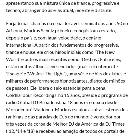
apresentando sua mistura única de trance, progressive e
techno; abrangendo as eras atual, recente e distante.
Forjado nas chamas da cena de raves seminal dos anos 90 no
Arizona, Markus Schulz primeiro conquistou o estado,
depois o país e, com igual velocidade, o cenário
internacional. A partir dos fundamentos do progressive,
trance e house, ele criou hinos iniciais como 'The New
World' e outros mais recentes como 'Destiny'. Entre eles,
estão muitos álbuns reverenciados (mais recentemente
'Escape' e 'We Are The Light'), uma série de hits de clubes e
milhares de performances hipnotizantes, diante de milhões
de pessoas. Ele lidera o selo essencial para a cena,
Coldharbour Recordings, há 15 anos, preside o programa de
rádio Global DJ Broadcast há 18 anos e remixou desde
Moroder até Madonna. Markus escalou as altas esferas dos
rankings e das paradas de DJs do mundo; é vencedor por
três vezes da coroa de Melhor DJ da América da DJ Times
('12, '14 e '18) e recebeu aclamação de todos os portais de