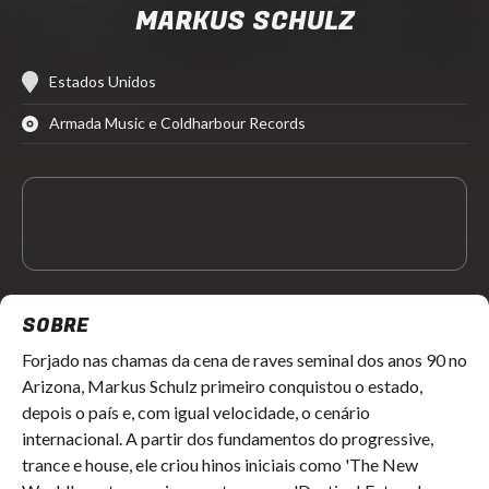
MARKUS SCHULZ
Estados Unidos
Armada Music e Coldharbour Records
SOBRE
Forjado nas chamas da cena de raves seminal dos anos 90 no
Arizona, Markus Schulz primeiro conquistou o estado,
depois o país e, com igual velocidade, o cenário
internacional. A partir dos fundamentos do progressive,
trance e house, ele criou hinos iniciais como 'The New