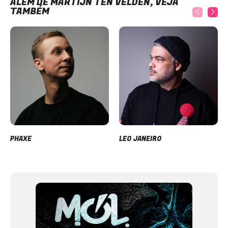
ALÉM DE MARTIJN TEN VELDEN, VEJA
TAMBÉM
PHAXE
LEO JANEIRO
Item
1
of
12