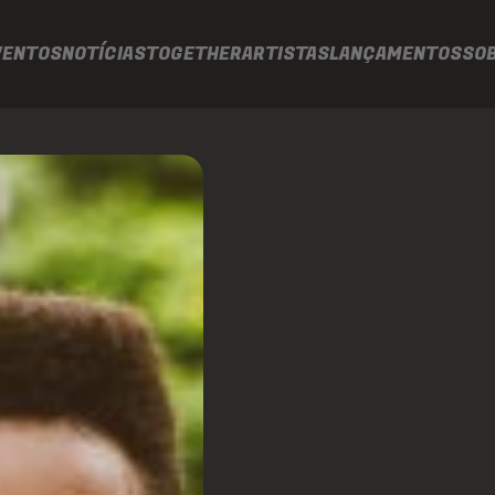
VENTOS
NOTÍCIAS
TOGETHER
ARTISTAS
LANÇAMENTOS
SO