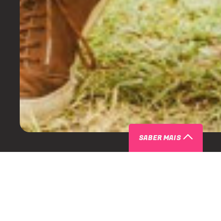
SABER MAIS
SOBRE
Diretamente do Rio de Janeiro,
Miguel Arcanjo é DJ e criado
Mistério.