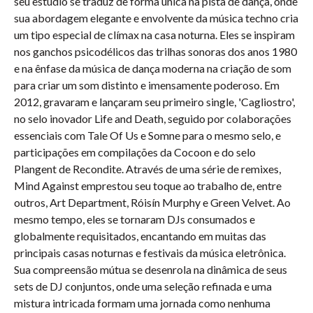
seu estúdio se traduz de forma única na pista de dança, onde
sua abordagem elegante e envolvente da música techno cria
um tipo especial de clímax na casa noturna. Eles se inspiram
nos ganchos psicodélicos das trilhas sonoras dos anos 1980
e na ênfase da música de dança moderna na criação de som
para criar um som distinto e imensamente poderoso. Em
2012, gravaram e lançaram seu primeiro single, 'Cagliostro',
no selo inovador Life and Death, seguido por colaborações
essenciais com Tale Of Us e Somne para o mesmo selo, e
participações em compilações da Cocoon e do selo
Plangent de Recondite. Através de uma série de remixes,
Mind Against emprestou seu toque ao trabalho de, entre
outros, Art Department, Róisín Murphy e Green Velvet. Ao
mesmo tempo, eles se tornaram DJs consumados e
globalmente requisitados, encantando em muitas das
principais casas noturnas e festivais da música eletrônica.
Sua compreensão mútua se desenrola na dinâmica de seus
sets de DJ conjuntos, onde uma seleção refinada e uma
mistura intricada formam uma jornada como nenhuma