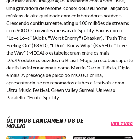
que marcaram uma geração. Assinando com a Som Livre,
uma gravadora de renome, consolidou seu nome, lançando
músicas de alta qualidade com colaboradores notáveis.
Crescendo continuamente, atingiu 100 milhões de streams
com 900.000 ouvintes mensais do Spotify. Faixas como
"Love Love" (Alok), "Worst Enemy" (Bhaskar), "Push The
Feeling On" (JØRD), "I Don't Know Why" (KVSH) e "Love
the Way" (MECA) o estabeleceram entre os mais
DJs/Produtores ouvidos no Brasil. Mojjo já recebeu suporte
de rtistas internacionais como Martin Garrix, Tiësto, Diplo
e mais. A presença de palco do MOJJO brilha,
apresentando-se em renomados clubes e festivais como
Ultra Music Festival, Green Valley, Surreal, Universo
Paralello. *Fonte: Spotify
ÚLTIMOS LANÇAMENTOS DE
VER TUDO
MOJJO