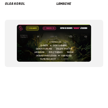
OLGA KOROL
LAMACHE
Item
1
of
12