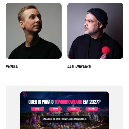
PHAXE
LEO JANEIRO
Item
1
of
12