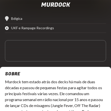
MURDOCK
Bélgica
UKF e Rampage Recordings
SOBRE
Murdock tem estado atrás dos decks há mais de duas
décadas e passou de pequenas festas para agitar todos os
principais festivais várias vezes. Ele comandou um
programa semanal em rádio nacional por 15 anos e passou
de lançar CDs de mixagens (Jungle Fever, Off The Radar)