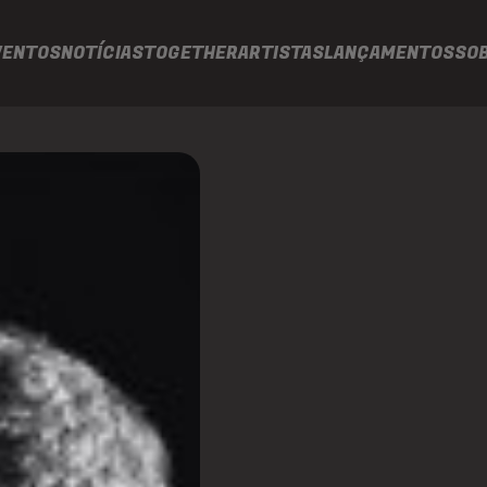
VENTOS
NOTÍCIAS
TOGETHER
ARTISTAS
LANÇAMENTOS
SO