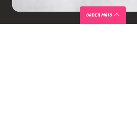
SABER MAIS
PRÓXIMOS EVENTOS COM N.A.S.S.
N.A.S.S.I NO D-EDGE SP - 
FESTA
DESCONTO
D-Edge
São Paulo
-
SP
14 de agosto