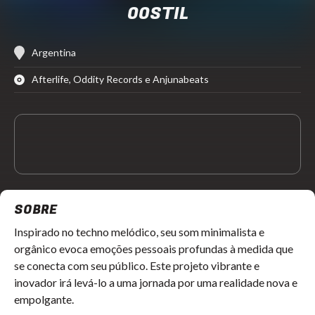
OOSTIL
Argentina
Afterlife, Oddity Records e Anjunabeats
SOBRE
Inspirado no techno melódico, seu som minimalista e
orgânico evoca emoções pessoais profundas à medida que
se conecta com seu público. Este projeto vibrante e
inovador irá levá-lo a uma jornada por uma realidade nova e
empolgante.