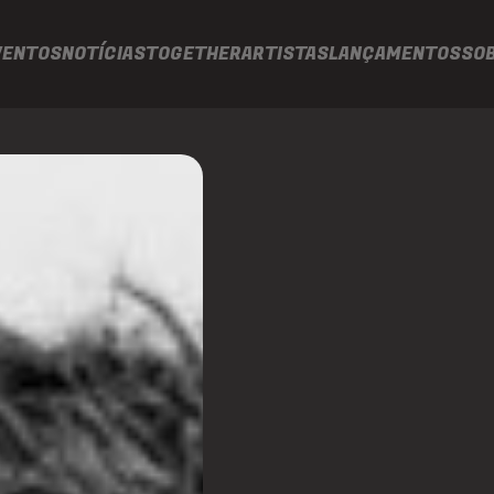
VENTOS
NOTÍCIAS
TOGETHER
ARTISTAS
LANÇAMENTOS
SO