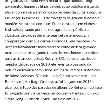
programas e do selo FFRR Records, que fundou, Tong
apresentou inúmeros hinos de clubes ao público em geral,
elevando a música eletrônica ao panteão da cultura popular.
Ele lançou inúmeros CDs de mixagem de grande sucesso e
mantém seu status como um DJ de destaque em clubes e
festivais, optando por hits que agradam o público e
clássicos de clubes durante seus sets enérgicos. Em
comparação com sua carreira como DJ, ele manteve um
perfil relativamente mais discreto como artista gravado,
ocasionalmente lançando faixas de tech-house ou remixes
para artistas como Seal, Robyn e U2. No entanto, desde
meados da década de 2010, ele revisita o passado da
música eletrônica com vários álbuns de versões sinfônicas
de faixas icônicas. "Classic House", com o maestro Jules
Buckley e a Heritage Orchestra, foi lançado em 2016 e
alcançou o topo das paradas de álbuns do Reino Unido. Isso
foi seguido por vários lançamentos semelhantes, incluindo
"Pete Tong + Friends: Ibiza Classics" em 2021.