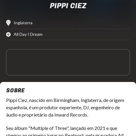
PIPPI CIEZ
Inglaterra
All Day I Dream
SOBRE
Pippi Ciez, nascido em Birmingham, Inglaterra, de origem
espanhola, é um produtor experiente, DJ, engenheiro de
áudio e proprietário da Inward Records.
Seu álbum "Multiple of Three", lançado em 2021 e que
chegou ao primeiro lugar no Beatport, pela gravadora All