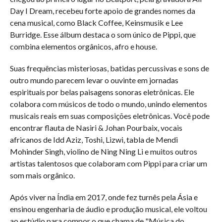
Day I Dream, recebeu forte apoio de grandes nomes da
cena musical, como Black Coffee, Keinsmusik e Lee
Burridge. Esse álbum destaca o som único de Pippi, que
combina elementos orgânicos, afro e house.
Suas frequências misteriosas, batidas percussivas e sons de
outro mundo parecem levar o ouvinte em jornadas
espirituais por belas paisagens sonoras eletrônicas. Ele
colabora com músicos de todo o mundo, unindo elementos
musicais reais em suas composições eletrônicas. Você pode
encontrar flauta de Nasiri & Johan Pourbaix, vocais
africanos de Idd Aziz, Toshi, Lizwi, tabla de Mendi
Mohinder Singh, violino de Ning Ning Li e muitos outros
artistas talentosos que colaboram com Pippi para criar um
som mais orgânico.
Após viver na Índia em 2017, onde fez turnês pela Ásia e
ensinou engenharia de áudio e produção musical, ele voltou
ao estúdio para compor o que chama de "Música do