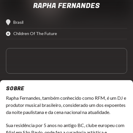
RAPHA FERNANDES
Brasil
Children Of The Future
SOBRE
Rapha Fernandes, também conhecido como RFM, é um DJ e 
produtor musical brasileiro, considerado um dos expoentes 
da noite paulistana e da cena nacional na atualidade.
Sua residência por 5 anos no antigo BC, clube europeu com 
filial em São Paulo, onde fez a curadoria artística e 