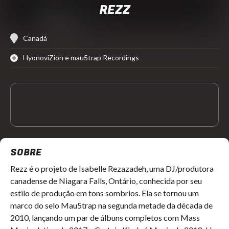
REZZ
Canadá
HyonoviZion e mau5trap Recordings
SOBRE
Rezz é o projeto de Isabelle Rezazadeh, uma DJ/produtora
canadense de Niagara Falls, Ontário, conhecida por seu
estilo de produção em tons sombrios. Ela se tornou um
marco do selo Mau5trap na segunda metade da década de
2010, lançando um par de álbuns completos com Mass