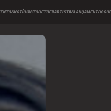
VENTOS
NOTÍCIAS
TOGETHER
ARTISTAS
LANÇAMENTOS
SO