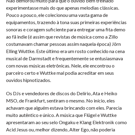
Não demorou muito para que o ouvido bem treinado
experimentasse mais do que apenas melodias clássicas.
Pouco a pouco, ele colecionou uma vasta gama de
equipamentos, trazendo à tona suas primeiras experiências
sonoras e coragem suficiente para entregar uma fita demo
ao fã indie (é assim que revistas de música como a Zillo
costumavam chamar pessoas assim naquela época) Jörn
Elling Wuttke. Este último era um rosto conhecido na cena
musical de Darmstadt e frequentemente se entusiasmava
com novas músicas eletrônicas. Nele, ele encontrou o
parceiro certo e Wuttke mal podia acreditar em seus
ouvidos hipnotizados.
Os DJs e vendedores de discos do Delírio, Ata e Heiko
MSO, de Frankfurt, sentiram o mesmo. No início, eles
achavam que alguém estava brincando com eles. Parecia
muito autêntico e único. A música que Flügel e Wuttke
apresentaram ao seu selo Ongaku e Klang Elektronik como
Acid Jesus ou, melhor dizendo, Alter Ego, não poderia