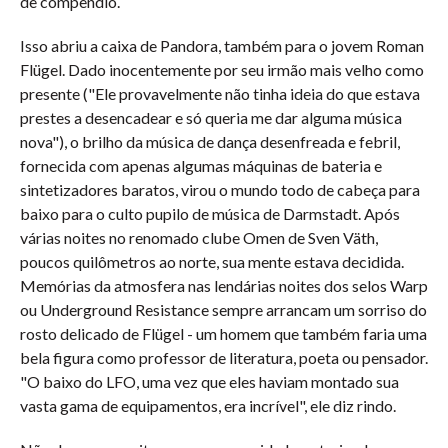
de compêndio.
Isso abriu a caixa de Pandora, também para o jovem Roman
Flügel. Dado inocentemente por seu irmão mais velho como
presente ("Ele provavelmente não tinha ideia do que estava
prestes a desencadear e só queria me dar alguma música
nova"), o brilho da música de dança desenfreada e febril,
fornecida com apenas algumas máquinas de bateria e
sintetizadores baratos, virou o mundo todo de cabeça para
baixo para o culto pupilo de música de Darmstadt. Após
várias noites no renomado clube Omen de Sven Väth,
poucos quilômetros ao norte, sua mente estava decidida.
Memórias da atmosfera nas lendárias noites dos selos Warp
ou Underground Resistance sempre arrancam um sorriso do
rosto delicado de Flügel - um homem que também faria uma
bela figura como professor de literatura, poeta ou pensador.
"O baixo do LFO, uma vez que eles haviam montado sua
vasta gama de equipamentos, era incrível", ele diz rindo.