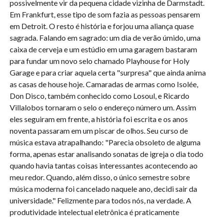
possivelmente vir da pequena cidade vizinha de Darmstadt.
Em Frankfurt, esse tipo de som fazia as pessoas pensarem
em Detroit. O resto é história e forjou uma aliança quase
sagrada. Falando em sagrado: um dia de verão úmido, uma
caixa de cerveja e um estúdio em uma garagem bastaram
para fundar um novo selo chamado Playhouse for Holy
Garage e para criar aquela certa "surpresa" que ainda anima
as casas de house hoje. Camaradas de armas como Isolée,
Don Disco, também conhecido como Losoul, e Ricardo
Villalobos tornaram o selo o endereço número um. Assim
eles seguiram em frente, a história foi escrita e os anos
noventa passaram em um piscar de olhos. Seu curso de
música estava atrapalhando: "Parecia obsoleto de alguma
forma, apenas estar analisando sonatas de igreja o dia todo
quando havia tantas coisas interessantes acontecendo ao
meu redor. Quando, além disso, o único semestre sobre
música moderna foi cancelado naquele ano, decidi sair da
universidade." Felizmente para todos nós, na verdade. A
produtividade intelectual eletrônica é praticamente