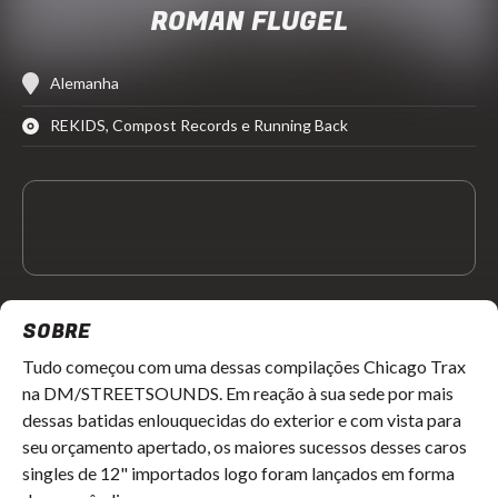
ROMAN FLUGEL
Alemanha
REKIDS, Compost Records e Running Back
SOBRE
Tudo começou com uma dessas compilações Chicago Trax
na DM/STREETSOUNDS. Em reação à sua sede por mais
dessas batidas enlouquecidas do exterior e com vista para
seu orçamento apertado, os maiores sucessos desses caros
singles de 12" importados logo foram lançados em forma