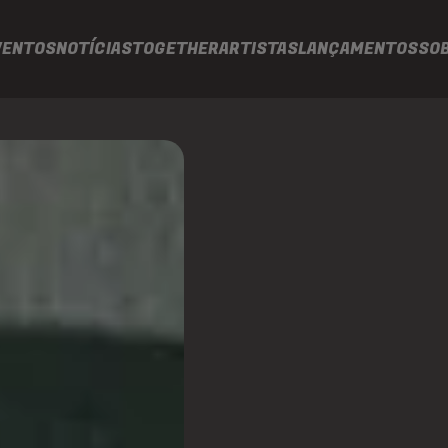
VENTOS
NOTÍCIAS
TOGETHER
ARTISTAS
LANÇAMENTOS
SO