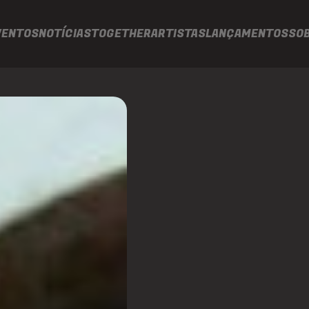
VENTOS
NOTÍCIAS
TOGETHER
ARTISTAS
LANÇAMENTOS
SO