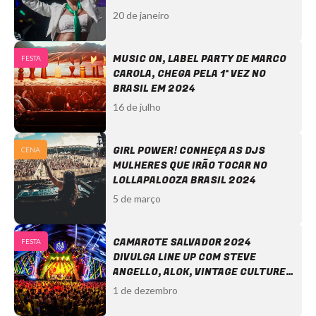
20 de janeiro
MUSIC ON, LABEL PARTY DE MARCO
FESTA
CAROLA, CHEGA PELA 1ª VEZ NO
BRASIL EM 2024
16 de julho
GIRL POWER! CONHEÇA AS DJS
CENA
MULHERES QUE IRÃO TOCAR NO
LOLLAPALOOZA BRASIL 2024
5 de março
CAMAROTE SALVADOR 2024
FESTA
DIVULGA LINE UP COM STEVE
ANGELLO, ALOK, VINTAGE CULTURE,
ARTBAT, DISCLOSURE E MAIS
1 de dezembro