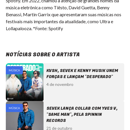
Spotify. Em 2022, chamou a atenção de grandes nomes da
música eletrônica como Tiësto, David Guetta, Benny
Benassi, Martin Garrix que apresentaram suas músicas nos
festivais mais importantes da atualidade, como Ultra e
Lollapalooza. *Fonte: Spotify
NOTÍCIAS SOBRE O ARTISTA
KVSH, SEVEK E KENNY MUSIK UNEM
MÚSICA
FORÇAS E LANÇAM "DESPERADO"
4 de novembro
SEVEK LANÇA COLLAB COM YVES V,
MÚSICA
"SAME MAN", PELA SPINNIN
RECORDS
21 de outubro