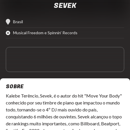
SEVEK
Brasil
Musical Freedom e Spinnin' Records
SOBRE
Kalebe Terêncio, Sevek, é o autor do hit "Move Your Body"
conhecido por seu timbre de piano que impactou o mundo
todo, tornando-se o 4º DJ mais ouvido do país,
conquistando 6 milhões de ouvintes. Sevek alcançou o topo
de rankings muito importantes, como Billboard, Beatport,