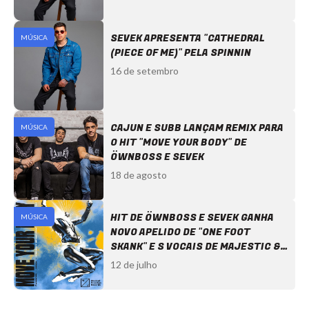
SEVEK APRESENTA "CATHEDRAL
MÚSICA
(PIECE OF ME)" PELA SPINNIN
16 de setembro
CAJUN E SUBB LANÇAM REMIX PARA
MÚSICA
O HIT "MOVE YOUR BODY" DE
ÖWNBOSS E SEVEK
18 de agosto
HIT DE ÖWNBOSS E SEVEK GANHA
MÚSICA
NOVO APELIDO DE "ONE FOOT
SKANK" E S VOCAIS DE MAJESTIC &
LOCAL
12 de julho