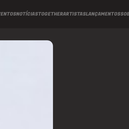
VENTOS
NOTÍCIAS
TOGETHER
ARTISTAS
LANÇAMENTOS
SO