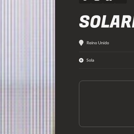
SOLAR
Reino Unido
Sola