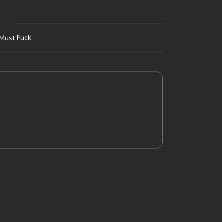
 Must Fuck