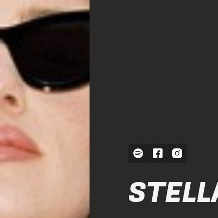
STELL